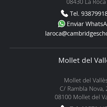
08430 La Roca
Tel. 9387991
Enviar Whats
laroca@cambridgesch
Mollet del Val
Mollet del Vallè
C/ Rambla Nova, 
08100 Mollet del Va