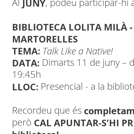
JUNY
Al
, podeu participar-hi 
BIBLIOTECA LOLITA MILÀ -
MARTORELLES
TEMA:
Talk Like a Native!
DATA:
Dimarts 11 de juny – 
19:45h
LLOC:
Presencial - a la biblio
completam
Recordeu que és
CAL APUNTAR-S'HI PR
però