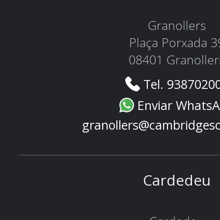
Granollers
Plaça Porxada 3
08401 Granoller
Tel. 9387020
Enviar Whats
granollers@cambridges
Cardedeu