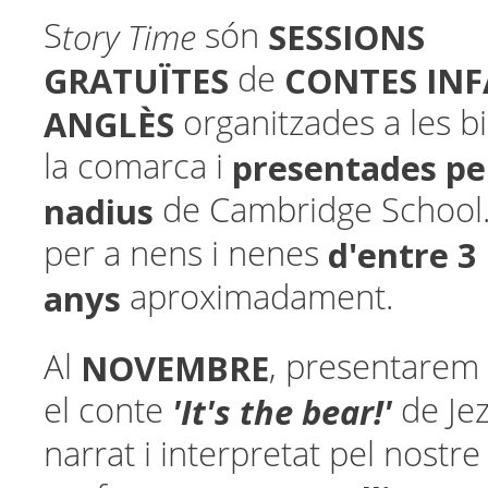
tory Time
SESSIONS
S
són
GRATUÏTES
CONTES INF
de
ANGLÈS
organitzades a les b
presentades pe
la comarca i
nadius
de Cambridge School
d'entre 3 
per a nens i nenes
anys
aproximadament.
NOVEMBRE
Al
, presentarem
'It's the bear!'
el conte
de Jez
narrat i interpretat pel nostre