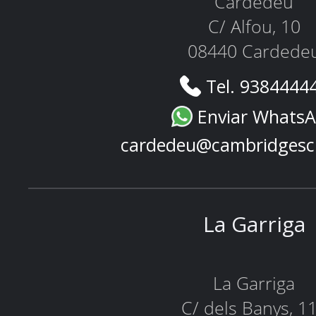
Cardedeu
C/ Alfou, 10
08440 Cardede
Tel. 9384444
Enviar Whats
cardedeu@cambridgesc
La Garriga
La Garriga
C/ dels Banys, 1