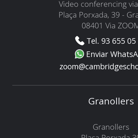
Video conferencing v
Plaça Porxada, 39 - Gr
08401 Via ZOO
Tel. 93 655 05
Enviar Whats
zoom@cambridgescho
Granollers
Granollers
Plaça Porxada 3