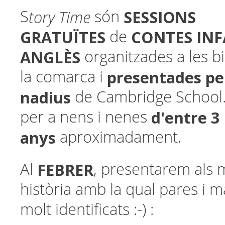
tory Time
SESSIONS
S
són
GRATUÏTES
CONTES INF
de
ANGLÈS
organitzades a les b
presentades pe
la comarca i
nadius
de Cambridge School
d'entre 3 
per a nens i nenes
anys
aproximadament.
FEBRER
Al
, presentarem als
història amb la qual pares i m
molt identificats :-) :