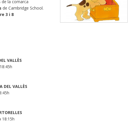
s de la comarca
s
de Cambridge School.
re 3 i 8
 DEL VALLÈS
 18:45h
VA DEL VALLÈS
8:45h
ARTORELLES
a 18:15h