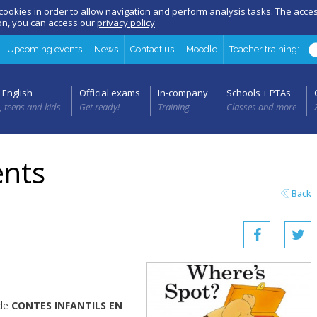
 cookies in order to allow navigation and perform analysis tasks. The acc
ion, you can access our
privacy policy
.
Upcoming events
News
Contact us
Moodle
Teacher training:
 English
Official exams
In-company
Schools + PTAs
, teens and kids
Get ready!
Training
Classes and more
nts
Back
de
CONTES INFANTILS EN