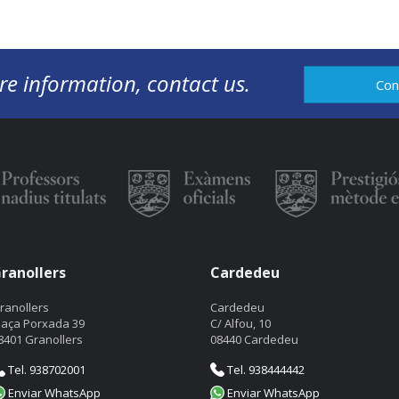
re information, contact us.
Con
ranollers
Cardedeu
ranollers
Cardedeu
laça Porxada 39
C/ Alfou, 10
8401 Granollers
08440 Cardedeu
Tel. 938702001
Tel. 938444442
Enviar WhatsApp
Enviar WhatsApp