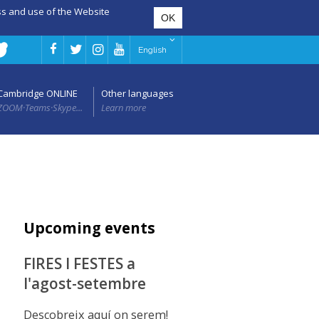
ess and use of the Website
English
Cambridge ONLINE
Other languages
ZOOM·Teams·Skype...
Learn more
Upcoming events
FIRES I FESTES a
l'agost-setembre
Descobreix aquí on serem!