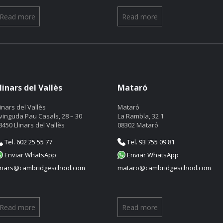
Read more
Read more
linars del Vallès
Mataró
linars del Vallès
Mataró
vinguda Pau Casals, 28 – 30
La Rambla, 32 1
8450 Llinars del Vallès
08302 Mataró
Tel. 602 25 55 77
Tel. 93 755 09 81
Enviar WhatsApp
Enviar WhatsApp
linars@cambridgeschool.com
mataro@cambridgeschool.com
Read more
Read more