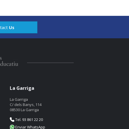
tact
Us
La Garriga
La Garriga
C/ dels Banys, 114
08530 La Garriga
Tel. 93 861 22 20
Enviar WhatsApp