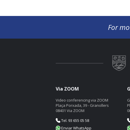
For mo
Via ZOOM
G
Video conferencing via ZOOM
G
Plaça Porxada, 39 - Granollers
P
08401 Via ZOOM
0
Tel. 93 655 05 58
Enviar WhatsApp