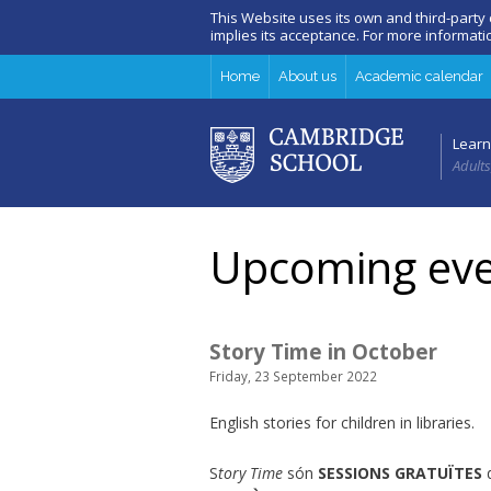
This Website uses its own and third-party
implies its acceptance. For more informat
Home
About us
Academic calendar
Learn
Adults
Upcoming eve
Story Time in October
Friday, 23 September 2022
English stories for children in libraries.
S
tory Time
són
SESSIONS GRATUÏTES