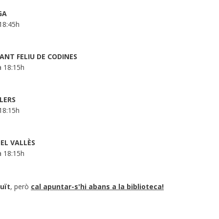
GA
 18:45h
e SANT FELIU DE CODINES
a 18:15h
LLERS
 18:15h
DEL VALLÈS
a 18:15h
uït
, però
cal apuntar-s'hi abans a la biblioteca!