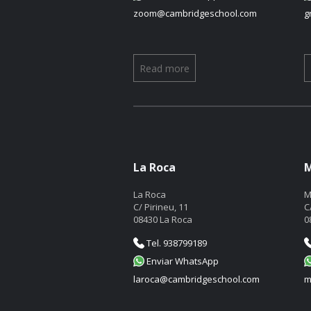
zoom@cambridgeschool.com
g
Read more
La Roca
M
La Roca
M
C/ Pirineu, 11
C
08430 La Roca
0
Tel. 938799189
Enviar WhatsApp
laroca@cambridgeschool.com
m