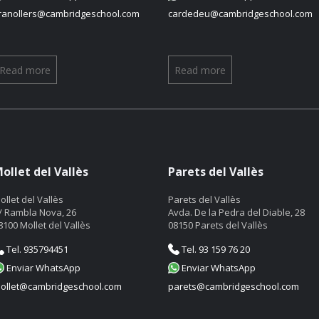
ranollers@cambridgeschool.com
cardedeu@cambridgeschool.com
Read more
Read more
ollet del Vallès
Parets del Vallès
ollet del Vallès
Parets del Vallès
/ Rambla Nova, 26
Avda. De la Pedra del Diable, 28
8100 Mollet del Vallès
08150 Parets del Vallès
Tel. 935794451
Tel. 93 159 76 20
Enviar WhatsApp
Enviar WhatsApp
ollet@cambridgeschool.com
parets@cambridgeschool.com