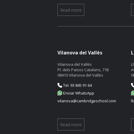
Read more
Vilanova del Vallès
L
Vilanova del Vallès
L
Pl. dels Països Catalans, 71B
A
08410 Vilanova del Vallès
0
Tel. 93 845 91 64
Enviar WhatsApp
vilanova@cambridgeschool.com
l
Read more