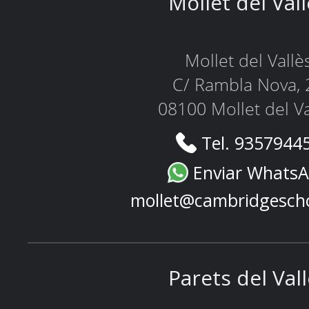
Mollet del Val
Mollet del Vallè
C/ Rambla Nova, 
08100 Mollet del Va
Tel. 9357944
Enviar Whats
mollet@cambridgesch
Parets del Val