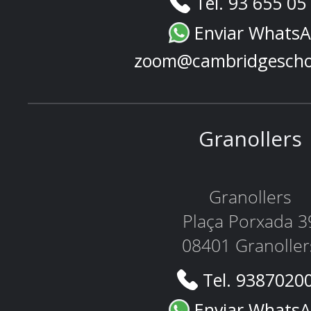
Tel. 93 655 05
Enviar Whats
zoom@cambridgescho
Granollers
Granollers
Plaça Porxada 3
08401 Granoller
Tel. 9387020
Enviar Whats