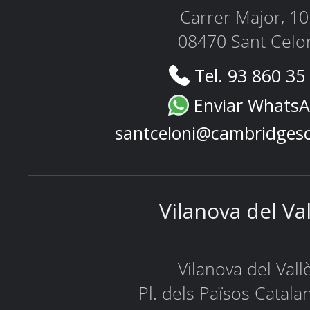
Carrer Major, 1
08470 Sant Celo
Tel. 93 860 35
Enviar Whats
santceloni@cambridges
Vilanova del Va
Vilanova del Vall
Pl. dels Països Catala