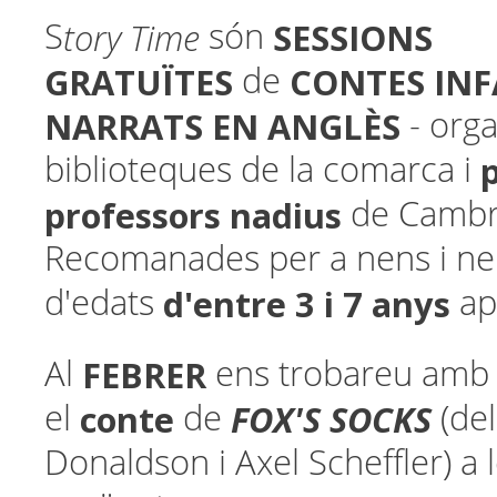
tory Time
SESSIONS
S
són
GRATUÏTES
CONTES INF
de
NARRATS EN ANGLÈS
- orga
biblioteques de la comarca i
professors nadius
de Cambri
Recomanades per a nens i n
d'entre 3 i 7 anys
d'edats
ap
FEBRER
Al
ens trobareu amb
conte
FOX'S SOCKS
el
de
(del
Donaldson i Axel Scheffler) a 