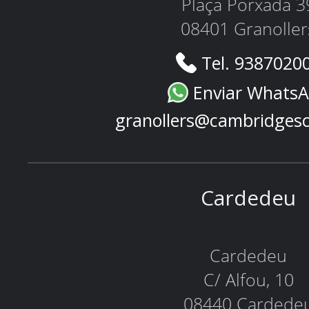
Plaça Porxada 3
08401 Granoller
Tel. 9387020
Enviar Whats
granollers@cambridges
Cardedeu
Cardedeu
C/ Alfou, 10
08440 Cardede