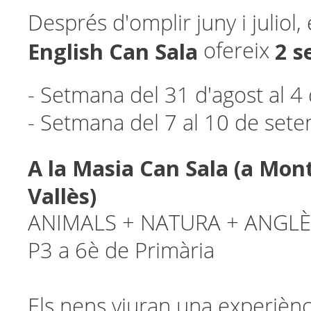
Després d'omplir juny i juliol, 
English Can Sala
2 s
ofereix
- Setmana del 31 d'agost al 
- Setmana del 7 al 10 de set
A la Masia Can Sala (a Mon
Vallès)
ANIMALS + NATURA + ANGLÈS
P3 a 6è de Primària
Els nens viuran una experiència 