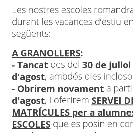
Les nostres escoles romandr
durant les vacances d’estiu en
següents:
A GRANOLLERS
:
- Tancat
30 de juliol 
des del
d'agost
, ambdós dies incloso
- Obrirem novament
a part
d'agost
SERVEI D
, i oferirem
MATRÍCULES per a alumnes
ESCOLES
que es posin en co