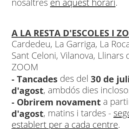
nosaltres
en aquest horari
.
A LA RESTA D'ESCOLES I 
Cardedeu, La Garriga, La Roca,
Sant Celoni, Vilanova, Llinars d
ZOOM
- Tancades
30 de jul
des del
d'agost
, ambdós dies incloso
- Obrirem novament
a part
d'agost
, matins i tardes -
sego
establert per a cada centre
.