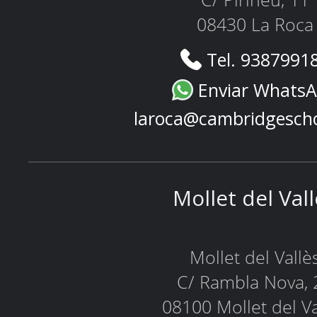
C/ Pirineu, 11
08430 La Roca
Tel. 9387991
Enviar Whats
laroca@cambridgesch
Mollet del Val
Mollet del Vallè
C/ Rambla Nova, 
08100 Mollet del Va