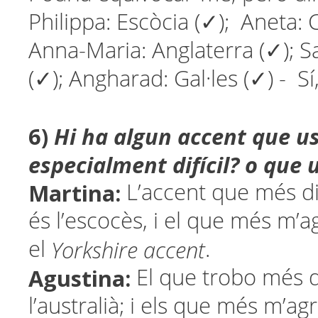
Philippa: Escòcia (✓); Aneta: 
Anna-Maria: Anglaterra (✓); S
(✓); Angharad: Gal·les (✓) - Sí,
6)
Hi ha algun accent que us
especialment difícil? o que 
Martina:
L’accent que més dif
és l’escocès, i el que més m’a
Yorkshire accent
el
.
Agustina:
El que trobo més di
l’australià; i els que més m’a