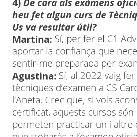
4)
De cara als exàmens ofici
heu fet algun curs de Tècni
Us va resultar útil?
Martina:
Sí, per fer el C1 A
aportar la confiança que nece
sentir-me preparada per exa
Agustina:
Sí, al 2022 vaig fe
tècniques d’examen a CS Ca
l’Aneta. Crec que, si vols aco
certificat, aquests cursos són 
permeten practicar un i altre 
que trobaràs a l’examen oficia