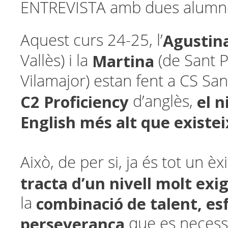
ENTREVISTA amb dues alumnes
Agustin
Aquest curs 24-25, l’
Martina
Vallès) i la
(de Sant 
Vilamajor) estan fent a CS San
C2 Proficiency
el 
d’anglès,
English més alt que existei
Això, de per si, ja és tot un è
tracta d’un nivell molt exi
combinació de talent, esf
la
perseverança
que es necessi