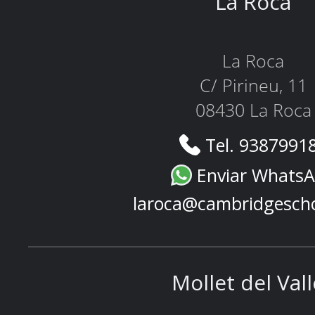
La Roca
La Roca
C/ Pirineu, 11
08430 La Roca
Tel. 9387991
Enviar Whats
laroca@cambridgesch
Mollet del Val