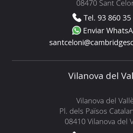
08470 Sant Celo
Tel. 93 860 35
Enviar Whats
santceloni@cambridges
Vilanova del Va
Vilanova del Vall
Pl. dels Països Catala
08410 Vilanova del V