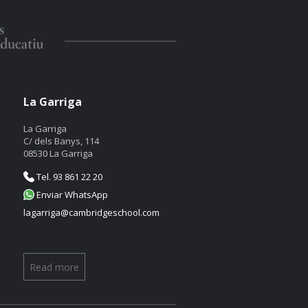
La Garriga
La Garriga
C/ dels Banys, 114
08530 La Garriga
Tel. 93 861 22 20
Enviar WhatsApp
lagarriga@cambridgeschool.com
Read more