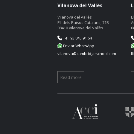
Vilanova del Vallès
L
Vilanova del Vallès
L
Pl. dels Països Catalans, 71B
A
08410 Vilanova del Vallès
0
Tel. 93 845 91 64
Enviar WhatsApp
vilanova@cambridgeschool.com
l
Read more