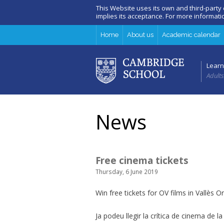
This Website uses its own and third-party
implies its acceptance. For more informat
Home
About us
Academic calendar
Learn
Adults
News
Free cinema tickets
Thursday, 6 June 2019
Win free tickets for OV films in Vallès Or
Ja podeu llegir la crítica de cinema de