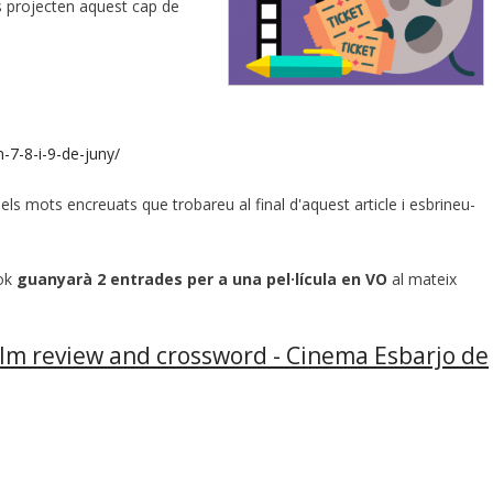
es projecten aquest cap de
-7-8-i-9-de-juny/
els mots encreuats que trobareu al final d'aquest article i esbrineu-
ook
guanyarà 2 entrades per a una pel·lícula en VO
al mateix
ilm review and crossword - Cinema Esbarjo de