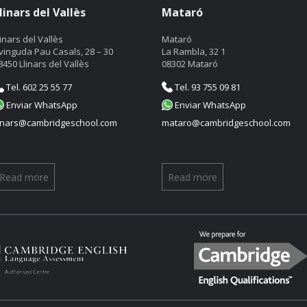
linars del Vallès
Mataró
linars del Vallès
Mataró
vinguda Pau Casals, 28 – 30
La Rambla, 32 1
8450 Llinars del Vallès
08302 Mataró
Tel. 602 25 55 77
Tel. 93 755 09 81
Enviar WhatsApp
Enviar WhatsApp
linars@cambridgeschool.com
mataro@cambridgeschool.com
Read more
Read more