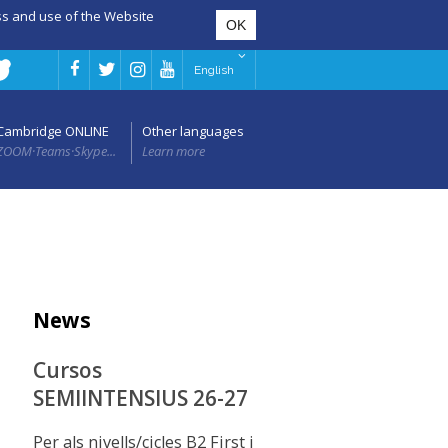
ess and use of the Website
English
Cambridge ONLINE
Other languages
ZOOM·Teams·Skype...
Learn more
News
Cursos
SEMIINTENSIUS 26-27
Per als nivells/cicles B2 First i