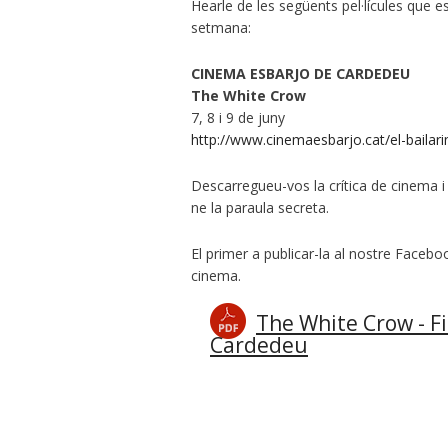
Hearle de les següents pel·lícules que 
setmana:
CINEMA ESBARJO DE CARDEDEU
The White Crow
7, 8 i 9 de juny
http://www.cinemaesbarjo.cat/el-bailarin
Descarregueu-vos la crítica de cinema i 
ne la paraula secreta.
El primer a publicar-la al nostre Faceb
cinema.
The White Crow - F
Cardedeu