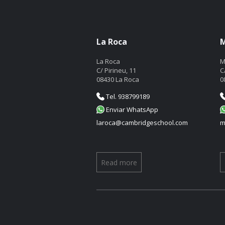
La Roca
M
La Roca
M
C/ Pirineu, 11
C
08430 La Roca
0
Tel. 938799189
Enviar WhatsApp
laroca@cambridgeschool.com
m
Read more