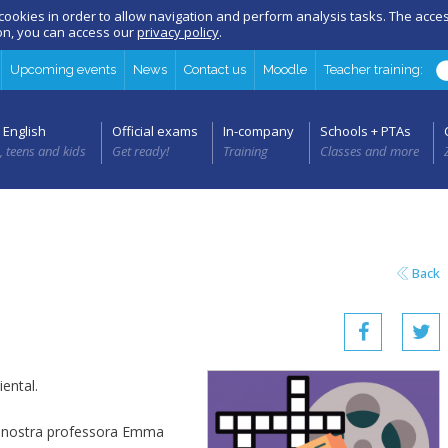
 cookies in order to allow navigation and perform analysis tasks. The acc
ion, you can access our
privacy policy
.
Upcoming events
News
Contact us
Moodle
Teacher training:
 English
Official exams
In-company
Schools + PTAs
, teens and kids
Get ready!
Training
Classes and more
Back
iental.
 la nostra professora Emma