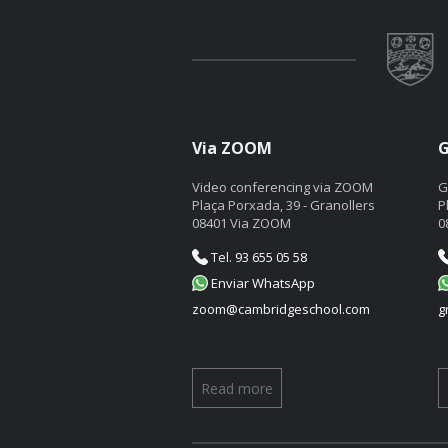
Via ZOOM
G
Video conferencing via ZOOM
G
Plaça Porxada, 39 - Granollers
P
08401 Via ZOOM
0
Tel. 93 655 05 58
Enviar WhatsApp
zoom@cambridgeschool.com
g
Read more