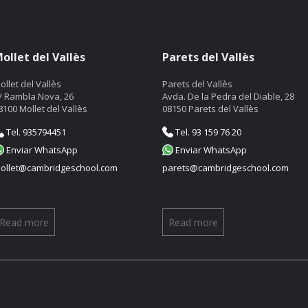
ollet del Vallès
Parets del Vallès
ollet del Vallès
Parets del Vallès
/ Rambla Nova, 26
Avda. De la Pedra del Diable, 28
8100 Mollet del Vallès
08150 Parets del Vallès
Tel. 935794451
Tel. 93 159 76 20
Enviar WhatsApp
Enviar WhatsApp
ollet@cambridgeschool.com
parets@cambridgeschool.com
Read more
Read more