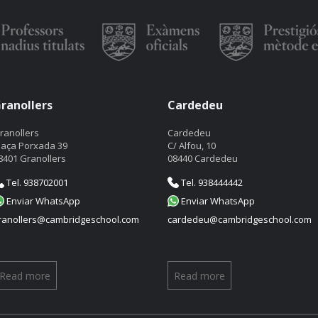
ranollers
Cardedeu
ranollers
Cardedeu
laça Porxada 39
C/ Alfou, 10
8401 Granollers
08440 Cardedeu
Tel. 938702001
Tel. 938444442
Enviar WhatsApp
Enviar WhatsApp
ranollers@cambridgeschool.com
cardedeu@cambridgeschool.com
Read more
Read more