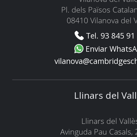
Pl. dels Països Catala
08410 Vilanova del V
Tel. 93 845 91
Enviar Whats
vilanova@cambridgesc
Llinars del Val
Llinars del Vallè
Avinguda Pau Casals, 