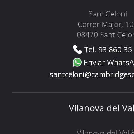
Sant Celoni
Carrer Major, 1
08470 Sant Celo
Tel. 93 860 35
Enviar Whats
santceloni@cambridges
Vilanova del Va
Vilanova del Vall