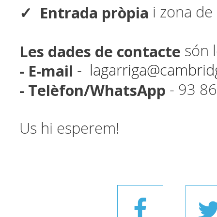
✓ Entrada pròpia
i zona de 
Les dades de contacte
són l
- E-mail
-
lagarriga@cambrid
-
Telèfon/WhatsApp
- 93 86
Us hi esperem!