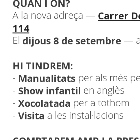
QUAN I ON?
Carrer D
A la nova adreça —
114
dijous 8 de setembre
El
— a
HI TINDREM:
Manualitats
-
per als més pe
Show infantil
-
en anglès
Xocolatada
-
per a tothom
Visita
-
a les instal·lacions