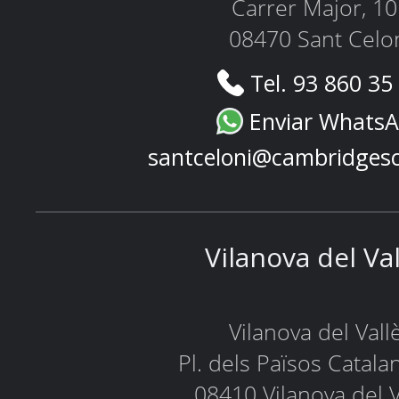
Carrer Major, 1
08470 Sant Celo
Tel. 93 860 35
Enviar Whats
santceloni@cambridges
Vilanova del Va
Vilanova del Vall
Pl. dels Països Catala
08410 Vilanova del V