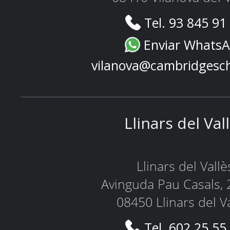
Tel. 93 845 91
Enviar Whats
vilanova@cambridgesc
Llinars del Val
Llinars del Vallè
Avinguda Pau Casals, 
08450 Llinars del V
Tel. 602 25 55